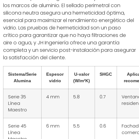
los marcos de aluminio. El sellado perimetral con
silicona neutra asegura una hermeticidad óptima,
esencial para maximizar el rendimiento energético del
vidrio. Las pruebas de hermeticidad son un paso
crítico para garantizar que no haya filtraciones de
aire o agua, y JH Ingeniería ofrece una garantía
completa y un servicio post-instalación para asegurar
la satisfacción del cliente.
Sistema/Serie
Espesor
U-valor
SHGC
Aplic
Alumina
vidrio
(W/m²K)
recom
Serie 35
4 mm
5.8
0.7
Ventan
Línea
residen
Maestro
Serie 45
6 mm
5.5
0.6
Fachad
Línea
comerc
Maestro