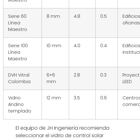
Serie 60
8 mm
4.8
0.5
Edificio
Línea
oficinas
Maestro
Serie 100
10 mm
4.0
0.4
Edificio
Línea
institu
Maestro
DVH Vitral
6+6
2.8
0.3
Proyec
Colombia
mm
LEED
Vidrio
12 mm
3.5
0.6
Centro
Andino
comerc
templado
El equipo de JH Ingeniería recomienda
seleccionar el vidrio de control solar