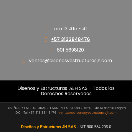
cra 13 #1c - 41
+57 3133848476
601 5698120
ventas@disenosyestructurasjh.com
Diseños y Estructuras J&H SAS – Todos los
Derechos Reservados
DISEÑOS Y ESTRUCTURAS JH SAS · NIT 900.584.206-0 · Cra 13 #1c-41, Bogotá
D.C. · Tel +57 313 384 8476 ·
ventas@disenosyestructurasjh.com
Diseños y Estructuras JH SAS
· NIT 900.584.206-0