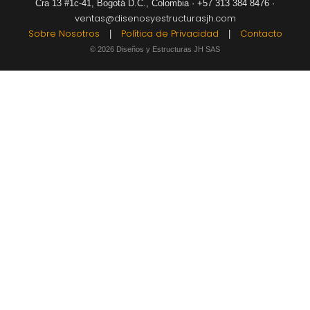
Cra 13 #1c-41, Bogotá D.C., Colombia · +57 313 384 8476 ·
ventas@disenosyestructurasjh.com
Sobre Nosotros
Política de Privacidad
Contacto
|
|
© 2026 Diseños y Estructuras JH SAS