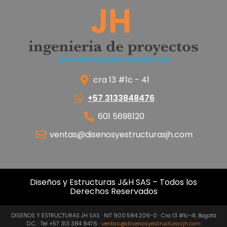
cra 13 #1c - 41
+57 3133848476
601 5698120
ventas@disenosyestructurasjh.com
Diseños y Estructuras J&H SAS – Todos los
Derechos Reservados
DISEÑOS Y ESTRUCTURAS JH SAS · NIT 900.584.206-0 · Cra 13 #1c-41, Bogotá
D.C. · Tel +57 313 384 8476 ·
ventas@disenosyestructurasjh.com