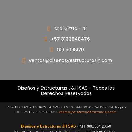
cra 13 #1c - 41
+57 3133848476
601 5698120
ventas@disenosyestructurasjh.com
Diseños y Estructuras J&H SAS – Todos los
Derechos Reservados
DISEÑOS Y ESTRUCTURAS JH SAS · NIT 900.584.206-0 · Cra 13 #1c-41, Bogotá
D.C. · Tel +57 313 384 8476 ·
ventas@disenosyestructurasjh.com
Diseños y Estructuras JH SAS
· NIT 900.584.206-0