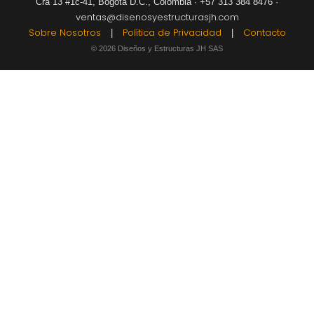
Cra 13 #1c-41, Bogotá D.C., Colombia · +57 313 384 8476 ·
ventas@disenosyestructurasjh.com
Sobre Nosotros
Política de Privacidad
Contacto
|
|
© 2026 Diseños y Estructuras JH SAS