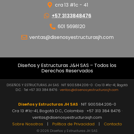
cra 13 #1c - 41
+57 3133848476
601 5698120
ventas@disenosyestructurasjh.com
Diseños y Estructuras J&H SAS – Todos los
Derechos Reservados
DISEÑOS Y ESTRUCTURAS JH SAS · NIT 900.584.206-0 · Cra 13 #1c-41, Bogotá
D.C. · Tel +57 313 384 8476 ·
ventas@disenosyestructurasjh.com
Diseños y Estructuras JH SAS
· NIT 900.584.206-0
Cra 13 #1c-41, Bogotá D.C., Colombia · +57 313 384 8476 ·
ventas@disenosyestructurasjh.com
Sobre Nosotros
|
Política de Privacidad
|
Contacto
© 2026 Diseños y Estructuras JH SAS