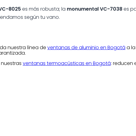
VC-8025
es más robusta; la
monumental VC-7038
es pa
comendamos según tu vano.
oda nuestra línea de
ventanas de aluminio en Bogotá
a la
arantizada.
e nuestras
ventanas termoacústicas en Bogotá
: reducen 