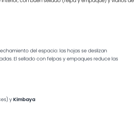
io interior, con buen sellado (felpa y empaque) y vidrios de
vechamiento del espacio: las hojas se
deslizan
chadas. El sellado con
felpas y empaques
reduce las
ces) y
Kimbaya