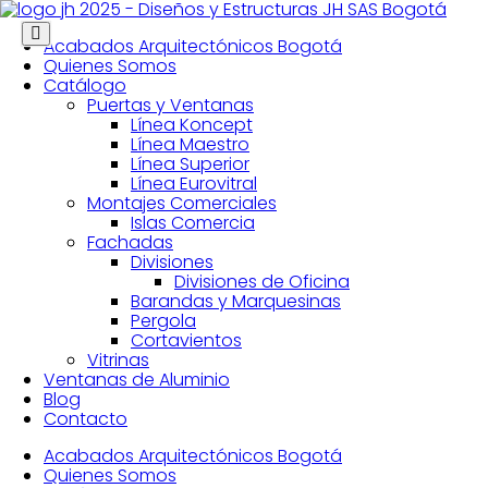
Puerta Ventana Corrediza e
Skip
to
Acabados Arquitectónicos Bogotá
content
Quienes Somos
Catálogo
Puertas y Ventanas
Línea Koncept
Línea Maestro
Línea Superior
Línea Eurovitral
Montajes Comerciales
Islas Comercia
Fachadas
Divisiones
Divisiones de Oficina
Barandas y Marquesinas
Pergola
Cortavientos
Vitrinas
Ventanas de Aluminio
Blog
Contacto
Acabados Arquitectónicos Bogotá
Quienes Somos