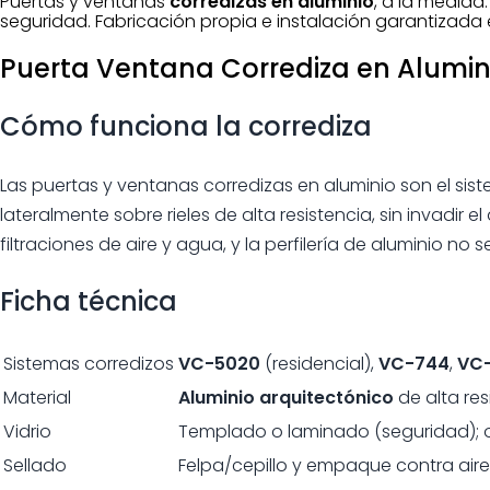
Puertas y ventanas
corredizas en aluminio
, a la medida:
seguridad. Fabricación propia e instalación garantizada
Puerta Ventana Corrediza en Alumin
Cómo funciona la corrediza
Las
puertas y ventanas corredizas en aluminio
son el sis
lateralmente sobre rieles de alta resistencia
, sin invadir 
filtraciones de aire y agua, y la perfilería de aluminio no 
Ficha técnica
Sistemas corredizos
VC-5020
(residencial),
VC-744
,
VC
Material
Aluminio arquitectónico
de alta res
Vidrio
Templado o laminado (seguridad);
Sellado
Felpa/cepillo y empaque contra air