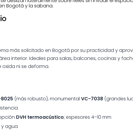
 se deslizan lateralmente sobre rieles sin invadir el espac
 en Bogotá y la sabana.
io
tema más solicitado en Bogotá por su practicidad y apro
el área interior. Ideales para salas, balcones, cocinas y fa
se oxida ni se deforma.
-8025
(más robusto), monumental
VC-7038
(grandes lu
istencia
 opción
DVH termoacústico
; espesores 4–10 mm
e y agua