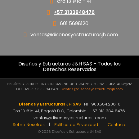
cra 13 #1c - 41
+57 3133848476
601 5698120
ventas@disenosyestructurasjh.com
Diseños y Estructuras J&H SAS – Todos los
Derechos Reservados
DISEÑOS Y ESTRUCTURAS JH SAS · NIT 900.584.206-0 · Cra 13 #1c-41, Bogotá
D.C. · Tel +57 313 384 8476 ·
ventas@disenosyestructurasjh.com
Diseños y Estructuras JH SAS
· NIT 900.584.206-0
Cra 13 #1c-41, Bogotá D.C., Colombia · +57 313 384 8476 ·
ventas@disenosyestructurasjh.com
Sobre Nosotros
|
Política de Privacidad
|
Contacto
© 2026 Diseños y Estructuras JH SAS