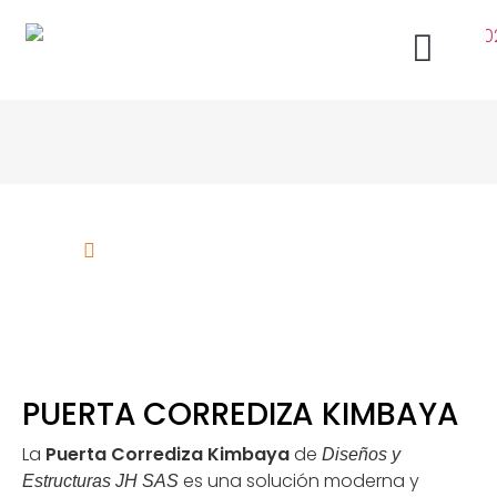
Puerta Corrediza Kim
Acabados Arquitectónicos Bogotá
Ventanas de Aluminio
PUERTA CORREDIZA KIMBAYA
La
Puerta Corrediza Kimbaya
de
Diseños y
es una solución moderna y
Estructuras JH SAS