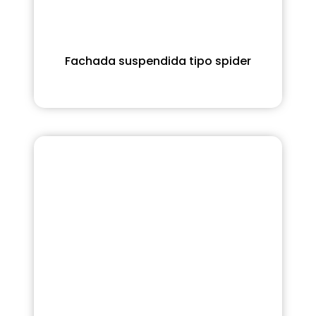
Fachada suspendida tipo spider
Ver Más