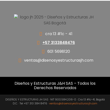
Alternative:
cra 13 #1c - 41
+57 3133848476
601 5698120
ventas@disenosyestructurasjh.com
Diseños y Estructuras J&H SAS – Todos los
Derechos Reservados
DISEÑOS Y ESTRUCTURAS JH SAS · NIT 900.584.206-0 · Cra 13 #1c-41, Bogotá
D.C. · Tel +57 313 384 8476 ·
ventas@disenosyestructurasjh.com