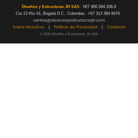
Diseños y Estructuras JH SAS
· NIT 900.584.206-0
Cra 13 #1c-41, Bogotá D.C., Colombia · +57 313 384 8476 ·
ventas@disenosyestructurasjh.com
Sobre Nosotros
Política de Privacidad
Contacto
|
|
© 2026 Diseños y Estructuras JH SAS