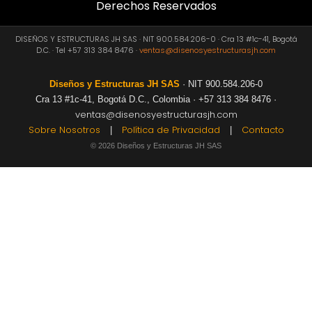
Derechos Reservados
DISEÑOS Y ESTRUCTURAS JH SAS · NIT 900.584.206-0 · Cra 13 #1c-41, Bogotá
D.C. · Tel +57 313 384 8476 ·
ventas@disenosyestructurasjh.com
Diseños y Estructuras JH SAS
· NIT 900.584.206-0
Cra 13 #1c-41, Bogotá D.C., Colombia · +57 313 384 8476 ·
ventas@disenosyestructurasjh.com
Sobre Nosotros
Política de Privacidad
Contacto
|
|
© 2026 Diseños y Estructuras JH SAS