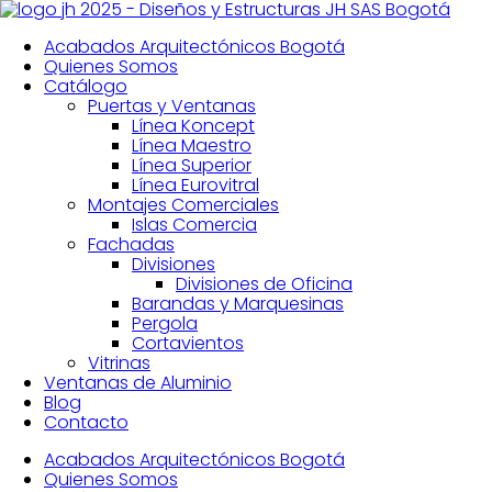
PUERTA CORREDIZA 8025 — 
Skip
to
Acabados Arquitectónicos Bogotá
content
Quienes Somos
Catálogo
Puertas y Ventanas
Línea Koncept
Línea Maestro
Línea Superior
Línea Eurovitral
Montajes Comerciales
Islas Comercia
Fachadas
Divisiones
Divisiones de Oficina
Barandas y Marquesinas
Pergola
Cortavientos
Vitrinas
Ventanas de Aluminio
Blog
Contacto
Acabados Arquitectónicos Bogotá
Quienes Somos