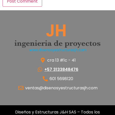
Alternative:
cra 13 #1c - 41
+57 3133848476
601 5698120
ventas@disenosyestructurasjh.com
Diseños y Estructuras J&H SAS – Todos los