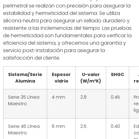
perimetral se realizan con precisión para asegurar la
estabilidad y hermeticidad del sistema. Se utiliza
silicona neutra para asegurar un sellado duradero y
resistente a las inclemencias del tiempo. Las pruebas
de hermeticidad son fundamentales para verificar la
eficiencia del sistema, y ofrecemos una garantía y
servicio post-instalación para asegurar la
satisfacción del cliente.
Sistema/Serie
Espesor
U-valor
SHGC
Alumina
vidrio
(W/m²K)
r
Serie 35 Línea
4 mm
2.8
0.45
Pr
Maestro
re
li
Serie 45 Línea
6 mm
2.5
0.40
Ed
Maestro
co