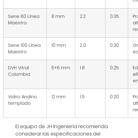
m
Serie 60 Línea
8 mm
2.2
0.35
Pr
Maestro
al
re
Serie 100 Línea
10 mm
2.0
0.30
G
Maestro
ed
DVH Vitral
6+6 mm
1.8
0.25
Ed
Colombia
ef
en
Vidrio Andino
12 mm
1.5
0.20
Pr
templado
al
re
El equipo de JH Ingeniería recomienda
considerar las especificaciones del