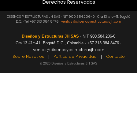
Derechos Reservados
DISEÑOS Y ESTRUCTURAS JH SAS · NIT 900.584.206-0 · Cra 13 #1c-41, Bogotá
D.C. · Tel +57 313 384 8476 ·
ventas@disenosyestructurasjh.com
Diseños y Estructuras JH SAS
· NIT 900.584.206-0
Cra 13 #1c-41, Bogotá D.C., Colombia · +57 313 384 8476 ·
ventas@disenosyestructurasjh.com
Sobre Nosotros
Política de Privacidad
Contacto
|
|
© 2026 Diseños y Estructuras JH SAS