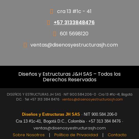
cra 13 #1c - 41
+57 3133848476
601 5698120
ventas@disenosyestructurasjh.com
Diseños y Estructuras J&H SAS – Todos los
Derechos Reservados
DISEÑOS Y ESTRUCTURAS JH SAS · NIT 900.584.206-0 · Cra 13 #1c-41, Bogotá
D.C. · Tel +57 313 384 8476 ·
ventas@disenosyestructurasjh.com
Diseños y Estructuras JH SAS
· NIT 900.584.206-0
Cra 13 #1c-41, Bogotá D.C., Colombia · +57 313 384 8476 ·
ventas@disenosyestructurasjh.com
Sobre Nosotros
Política de Privacidad
Contacto
|
|