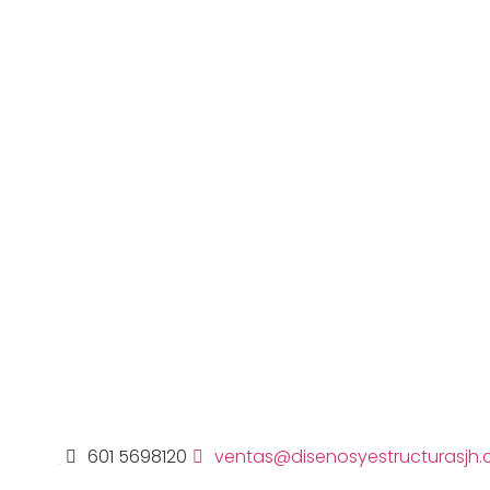
848476
601 5698120
ventas@disenosyestructurasjh