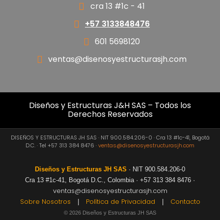
cra 13 #1c - 41
+57 3133848476
601 5698120
ventas@disenosyestructurasjh.com
Diseños y Estructuras J&H SAS – Todos los
Derechos Reservados
DISEÑOS Y ESTRUCTURAS JH SAS · NIT 900.584.206-0 · Cra 13 #1c-41, Bogotá
D.C. · Tel +57 313 384 8476 ·
ventas@disenosyestructurasjh.com
Diseños y Estructuras JH SAS
· NIT 900.584.206-0
Cra 13 #1c-41, Bogotá D.C., Colombia · +57 313 384 8476 ·
ventas@disenosyestructurasjh.com
Sobre Nosotros
Política de Privacidad
Contacto
|
|
© 2026 Diseños y Estructuras JH SAS