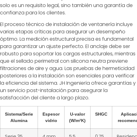
solo es un requisito legal, sino también una garantía de
confianza para los clientes.
El proceso técnico de instalación de ventanería incluye
varias etapas críticas para asegurar un desempeño
óptimo. La medición estructural precisa es fundamental
para garantizar un ajuste perfecto. El anclaje debe ser
robusto para soportar las cargas estructurales, mientras
que el sellado perimetral con silicona neutra previene
filtraciones de aire y agua. Las pruebas de hermeticidad
posteriores a la instalación son esenciales para verificar
la eficiencia del sistema. JH Ingeniería ofrece garantías y
un servicio post-instalación para asegurar la
satisfacción del cliente a largo plazo.
Sistema/Serie
Espesor
U-valor
SHGC
Aplicac
Alumina
vidrio
(W/m²K)
recomen
Serie 35
4 mm
5.5
0.75
Residenc