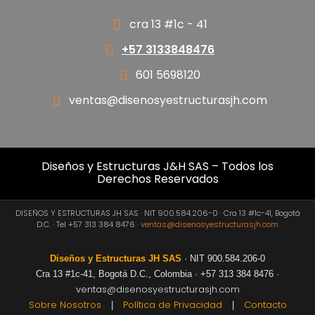
cra 13 #1c - 41
+57 3133848476
601 5698120
ventas@disenosyestructurasjh.com
Diseños y Estructuras J&H SAS – Todos los
Derechos Reservados
DISEÑOS Y ESTRUCTURAS JH SAS · NIT 900.584.206-0 · Cra 13 #1c-41, Bogotá
D.C. · Tel +57 313 384 8476 ·
ventas@disenosyestructurasjh.com
Diseños y Estructuras JH SAS
· NIT 900.584.206-0
Cra 13 #1c-41, Bogotá D.C., Colombia · +57 313 384 8476 ·
ventas@disenosyestructurasjh.com
Sobre Nosotros
Política de Privacidad
Contacto
|
|