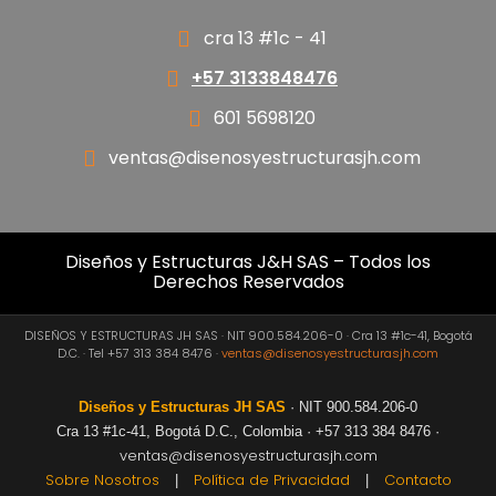
cra 13 #1c - 41
+57 3133848476
601 5698120
ventas@disenosyestructurasjh.com
Diseños y Estructuras J&H SAS – Todos los
Derechos Reservados
DISEÑOS Y ESTRUCTURAS JH SAS · NIT 900.584.206-0 · Cra 13 #1c-41, Bogotá
D.C. · Tel +57 313 384 8476 ·
ventas@disenosyestructurasjh.com
Diseños y Estructuras JH SAS
· NIT 900.584.206-0
Cra 13 #1c-41, Bogotá D.C., Colombia · +57 313 384 8476 ·
ventas@disenosyestructurasjh.com
Sobre Nosotros
Política de Privacidad
Contacto
|
|