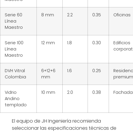
Serie 60
8 mm
2.2
0.35
Oficinas
Línea
Maestro
Serie 100
12 mm
1.8
0.30
Edificios
Línea
corporat
Maestro
DVH Vitral
6+12+6
1.6
0.25
Residenc
Colombia
mm
premiu
Vidrio
10 mm
2.0
0.38
Fachada
Andino
templado
El equipo de JH Ingeniería recomienda
seleccionar las especificaciones técnicas de