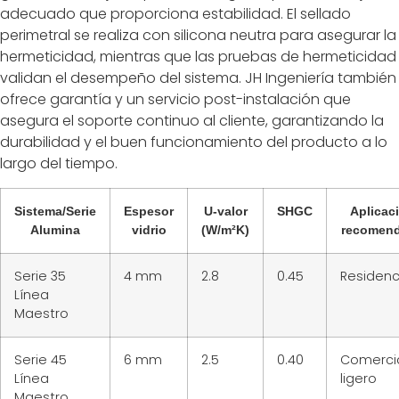
adecuado que proporciona estabilidad. El sellado
perimetral se realiza con silicona neutra para asegurar la
hermeticidad, mientras que las pruebas de hermeticidad
validan el desempeño del sistema. JH Ingeniería también
ofrece garantía y un servicio post-instalación que
asegura el soporte continuo al cliente, garantizando la
durabilidad y el buen funcionamiento del producto a lo
largo del tiempo.
Sistema/Serie
Espesor
U-valor
SHGC
Aplicac
Alumina
vidrio
(W/m²K)
recomen
Serie 35
4 mm
2.8
0.45
Residenc
Línea
Maestro
Serie 45
6 mm
2.5
0.40
Comerci
Línea
ligero
Maestro